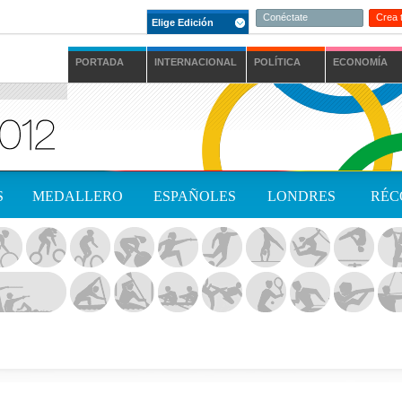
Conéctate
Crea 
Elige Edición
PORTADA
INTERNACIONAL
POLÍTICA
ECONOMÍA
S
MEDALLERO
ESPAÑOLES
LONDRES
RÉC