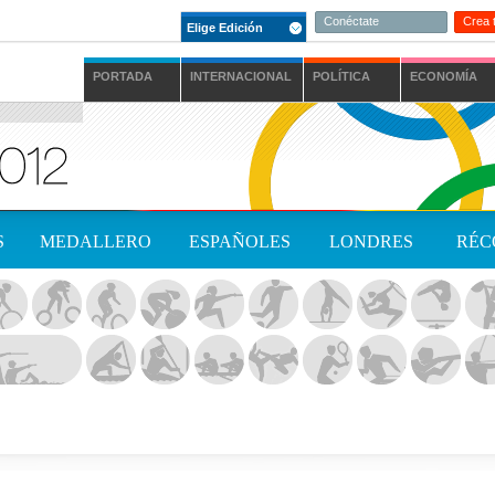
Conéctate
Crea 
Elige Edición
PORTADA
INTERNACIONAL
POLÍTICA
ECONOMÍA
S
MEDALLERO
ESPAÑOLES
LONDRES
RÉC