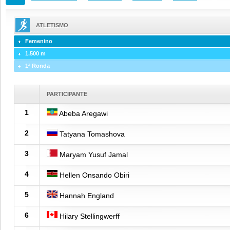
ATLETISMO
Femenino
1.500 m
1ª Ronda
PARTICIPANTE
1
Abeba Aregawi
2
Tatyana Tomashova
3
Maryam Yusuf Jamal
4
Hellen Onsando Obiri
5
Hannah England
6
Hilary Stellingwerff