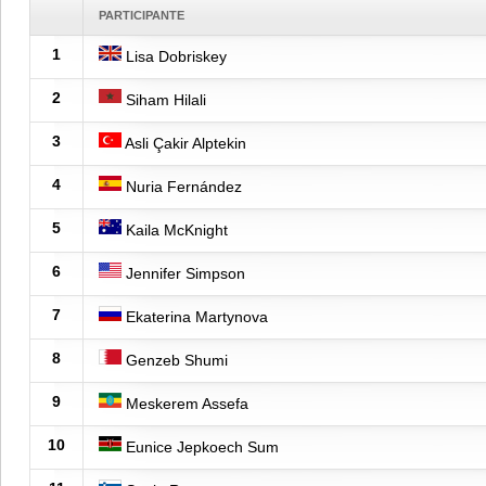
PARTICIPANTE
1
Lisa Dobriskey
2
Siham Hilali
3
Asli Çakir Alptekin
4
Nuria Fernández
5
Kaila McKnight
6
Jennifer Simpson
7
Ekaterina Martynova
8
Genzeb Shumi
9
Meskerem Assefa
10
Eunice Jepkoech Sum