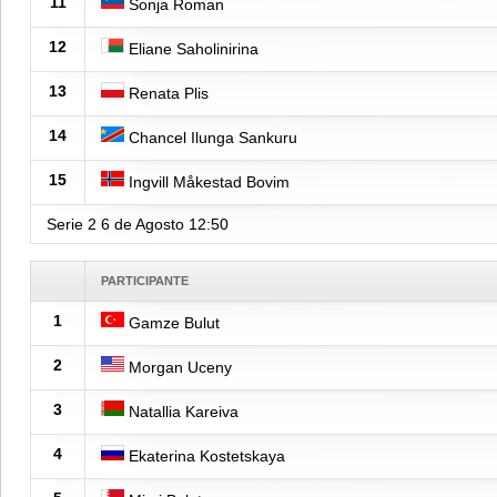
11
Sonja Roman
12
Eliane Saholinirina
13
Renata Plis
14
Chancel Ilunga Sankuru
15
Ingvill Måkestad Bovim
Serie 2
6 de Agosto
12:50
PARTICIPANTE
1
Gamze Bulut
2
Morgan Uceny
3
Natallia Kareiva
4
Ekaterina Kostetskaya