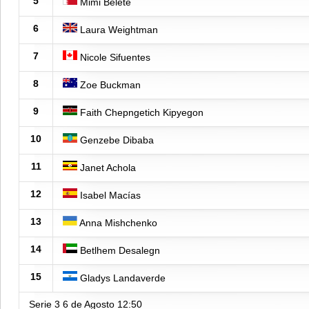
5
Mimi Belete
6
Laura Weightman
7
Nicole Sifuentes
8
Zoe Buckman
9
Faith Chepngetich Kipyegon
10
Genzebe Dibaba
11
Janet Achola
12
Isabel Macías
13
Anna Mishchenko
14
Betlhem Desalegn
15
Gladys Landaverde
Serie 3
6 de Agosto
12:50