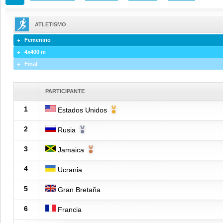
ATLETISMO
Femenino
4x400 m
Final
PARTICIPANTE
1
Estados Unidos
2
Rusia
3
Jamaica
4
Ucrania
5
Gran Bretaña
6
Francia