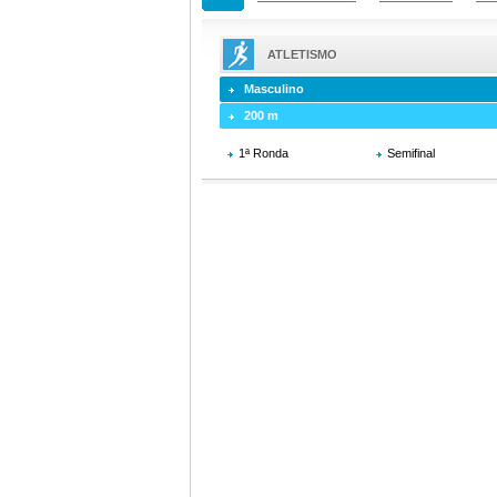
ATLETISMO
Masculino
200 m
1ª Ronda
Semifinal