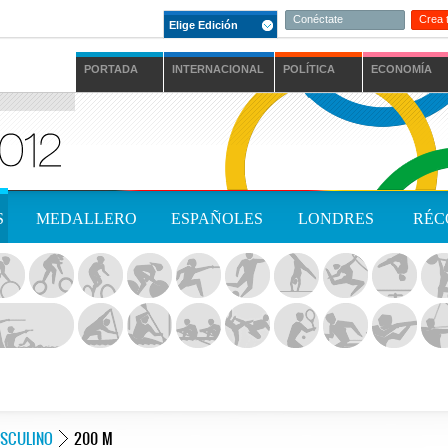
Conéctate
Crea 
Elige Edición
PORTADA
INTERNACIONAL
POLÍTICA
ECONOMÍA
S
MEDALLERO
ESPAÑOLES
LONDRES
RÉC
SCULINO
200 M