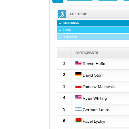
ATLETISMO
Masculino
Peso
1ª Ronda
PARTICIPANTE
1
Reese Hoffa
2
David Storl
3
Tomasz Majewski
4
Ryan Whiting
5
German Lauro
6
Pavel Lyzhyn