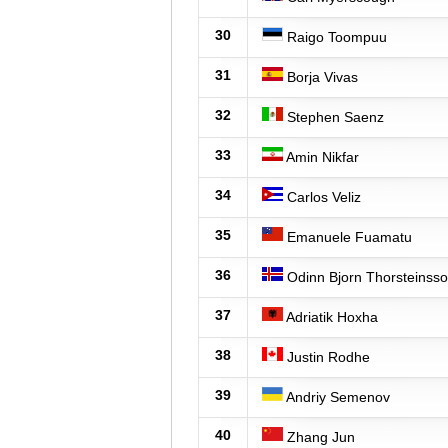
30
Raigo Toompuu
31
Borja Vivas
32
Stephen Saenz
33
Amin Nikfar
34
Carlos Veliz
35
Emanuele Fuamatu
36
Odinn Bjorn Thorsteinss
37
Adriatik Hoxha
38
Justin Rodhe
39
Andriy Semenov
40
Zhang Jun