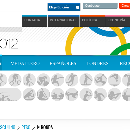
Conéctate
Crea 
Elige Edición
PORTADA
INTERNACIONAL
POLÍTICA
ECONOMÍA
S
MEDALLERO
ESPAÑOLES
LONDRES
RÉC
SCULINO
PESO
1ª RONDA