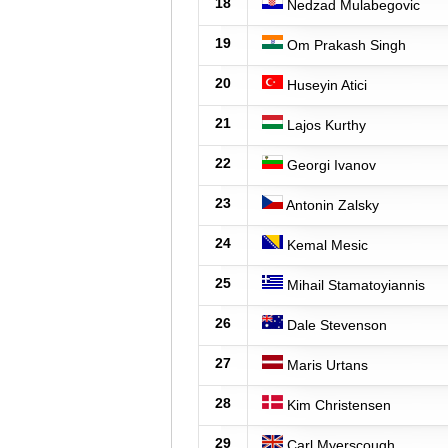
18
Nedzad Mulabegovic
19
Om Prakash Singh
20
Huseyin Atici
21
Lajos Kurthy
22
Georgi Ivanov
23
Antonin Zalsky
24
Kemal Mesic
25
Mihail Stamatoyiannis
26
Dale Stevenson
27
Maris Urtans
28
Kim Christensen
29
Carl Myerscough