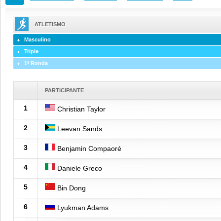
ATLETISMO
Masculino
Triple
1ª Ronda
PARTICIPANTE
1
Christian Taylor
2
Leevan Sands
3
Benjamin Compaoré
4
Daniele Greco
5
Bin Dong
6
Lyukman Adams