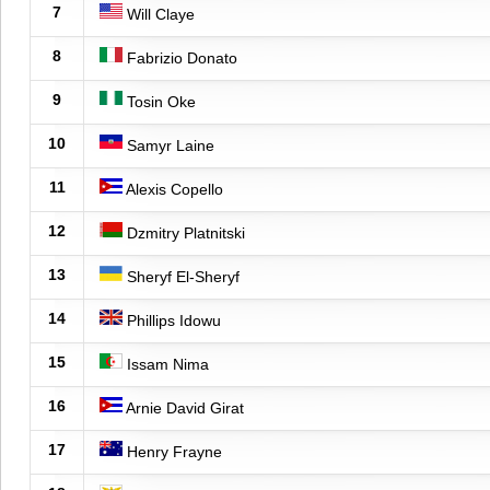
7
Will Claye
8
Fabrizio Donato
9
Tosin Oke
10
Samyr Laine
11
Alexis Copello
12
Dzmitry Platnitski
13
Sheryf El-Sheryf
14
Phillips Idowu
15
Issam Nima
16
Arnie David Girat
17
Henry Frayne