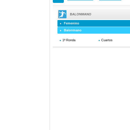
BALONMANO
Femenino
Balonmano
1ª Ronda
Cuartos