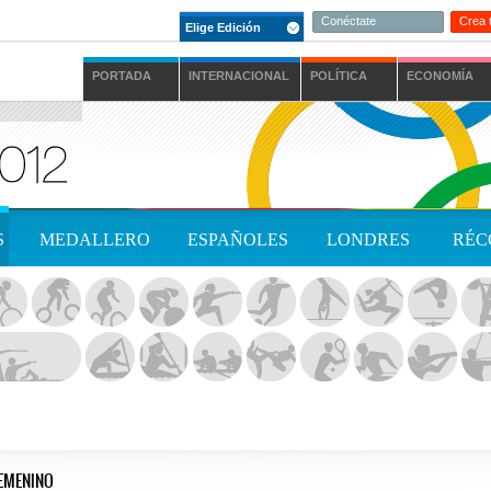
Conéctate
Crea 
Elige Edición
PORTADA
INTERNACIONAL
POLÍTICA
ECONOMÍA
S
MEDALLERO
ESPAÑOLES
LONDRES
RÉC
EMENINO