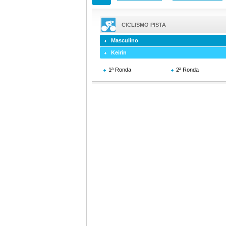
CICLISMO PISTA
Masculino
Keirin
1ª Ronda
2ª Ronda