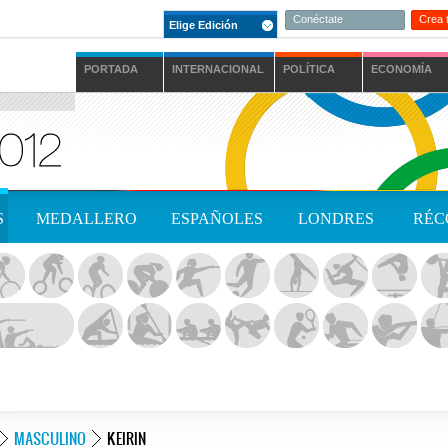
Conéctate
Crea 
Elige Edición
PORTADA
INTERNACIONAL
POLÍTICA
ECONOMÍA
S
MEDALLERO
ESPAÑOLES
LONDRES
RÉC
MASCULINO
KEIRIN