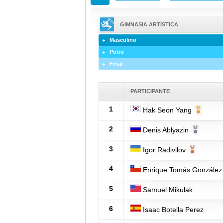
GIMNASIA ARTÍSTICA
Masculino
Potro
Final
PARTICIPANTE
1
Hak Seon Yang
2
Denis Ablyazin
3
Igor Radivilov
4
Enrique Tomás González
5
Samuel Mikulak
6
Isaac Botella Perez