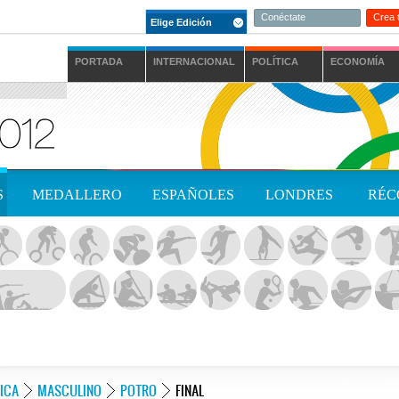
Conéctate
Crea 
Elige Edición
PORTADA
INTERNACIONAL
POLÍTICA
ECONOMÍA
S
MEDALLERO
ESPAÑOLES
LONDRES
RÉC
ICA
MASCULINO
POTRO
FINAL