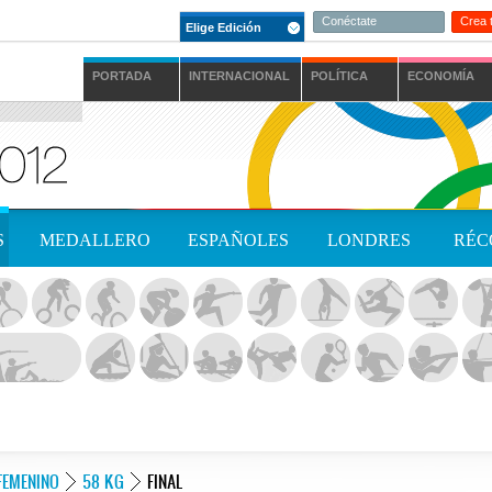
Conéctate
Crea 
Elige Edición
PORTADA
INTERNACIONAL
POLÍTICA
ECONOMÍA
S
MEDALLERO
ESPAÑOLES
LONDRES
RÉC
FEMENINO
58 KG
FINAL