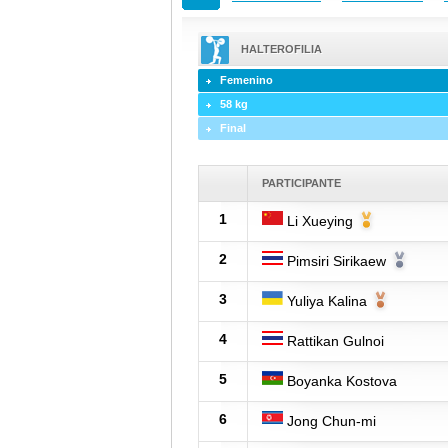
HALTEROFILIA
Femenino
58 kg
Final
PARTICIPANTE
1
Li Xueying
2
Pimsiri Sirikaew
3
Yuliya Kalina
4
Rattikan Gulnoi
5
Boyanka Kostova
6
Jong Chun-mi