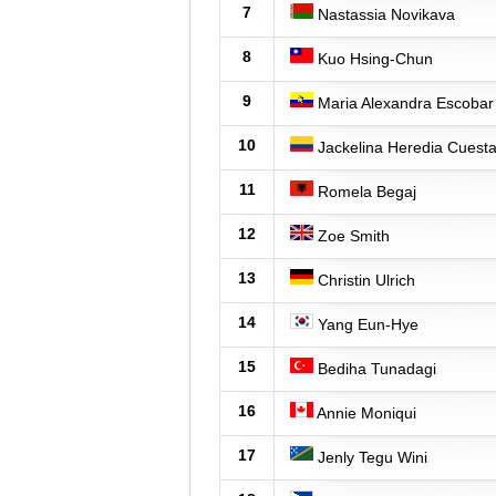
7
Nastassia Novikava
8
Kuo Hsing-Chun
9
Maria Alexandra Escobar
10
Jackelina Heredia Cuest
11
Romela Begaj
12
Zoe Smith
13
Christin Ulrich
14
Yang Eun-Hye
15
Bediha Tunadagi
16
Annie Moniqui
17
Jenly Tegu Wini