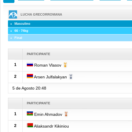
LUCHA GRECORROMANA
Masculino
66 - 74kg
Final
PARTICIPANTE
1
Roman Vlasov
2
Arsen Julfalakyan
5 de Agosto
20:48
PARTICIPANTE
1
Emin Ahmadov
2
Aliaksandr Kikiniou