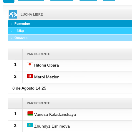
LUCHA LIBRE
Femenino
- 48kg
Octavos
PARTICIPANTE
1
Hitomi Obara
2
Maroi Mezien
8 de Agosto
14:25
PARTICIPANTE
1
Vanesa Kaladzinskaya
2
Zhundyz Eshimova