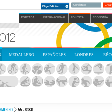
Conéctate
Crea 
Elige Edición
PORTADA
INTERNACIONAL
POLÍTICA
ECONOMÍA
S
MEDALLERO
ESPAÑOLES
LONDRES
RÉC
FEMENINO
55 - 63KG