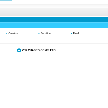
Cuartos
Semifinal
Final
VER CUADRO COMPLETO