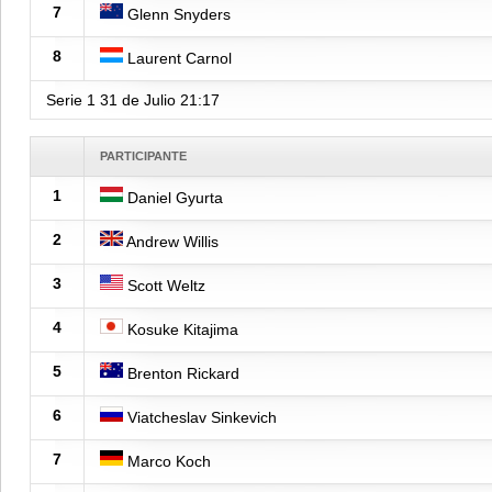
7
Glenn Snyders
8
Laurent Carnol
Serie 1
31 de Julio
21:17
PARTICIPANTE
1
Daniel Gyurta
2
Andrew Willis
3
Scott Weltz
4
Kosuke Kitajima
5
Brenton Rickard
6
Viatcheslav Sinkevich
7
Marco Koch