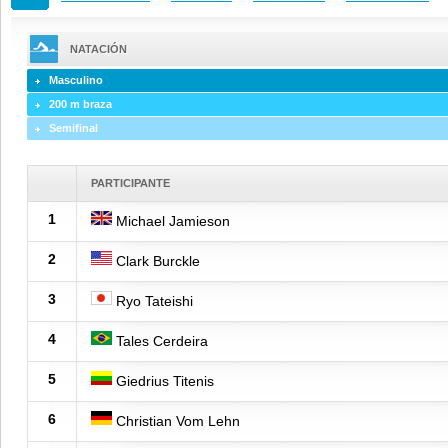
NATACIÓN
Masculino
200 m braza
Semifinal
PARTICIPANTE
1
Michael Jamieson
2
Clark Burckle
3
Ryo Tateishi
4
Tales Cerdeira
5
Giedrius Titenis
6
Christian Vom Lehn