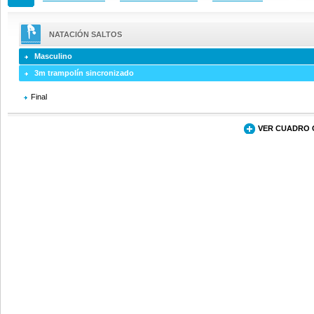
NATACIÓN SALTOS
Masculino
3m trampolín sincronizado
Final
VER CUADRO