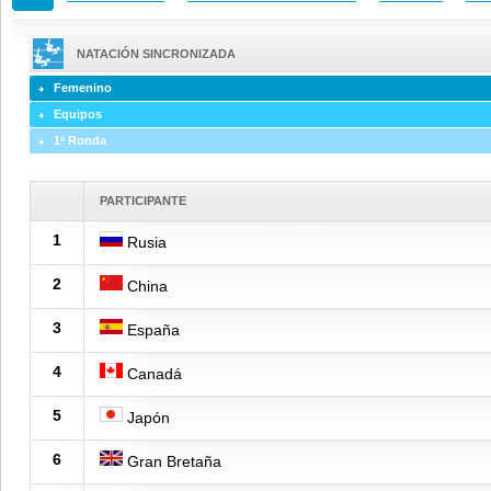
NATACIÓN SINCRONIZADA
Femenino
Equipos
1ª Ronda
PARTICIPANTE
1
Rusia
2
China
3
España
4
Canadá
5
Japón
6
Gran Bretaña