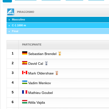
PIRAGÜISMO
Masculino
C-1 1000 m
Final
PARTICIPANTE
1
Sebastian Brendel
2
David Cal
3
Mark Oldershaw
4
Vadim Menkov
5
Mathieu Goubel
6
Attila Vajda