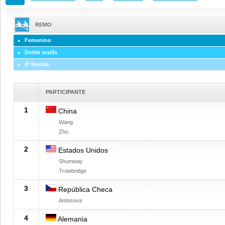
REMO
Femenino
Doble sculls
2ª Ronda
PARTICIPANTE
1
China
Wang
Zhu
2
Estados Unidos
Shumway
Trowbridge
3
República Checa
Antosova
4
Alemania