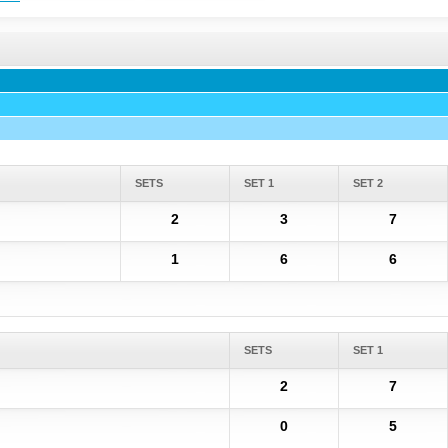
SETS
SET 1
SET 2
2
3
7
1
6
6
SETS
SET 1
2
7
0
5