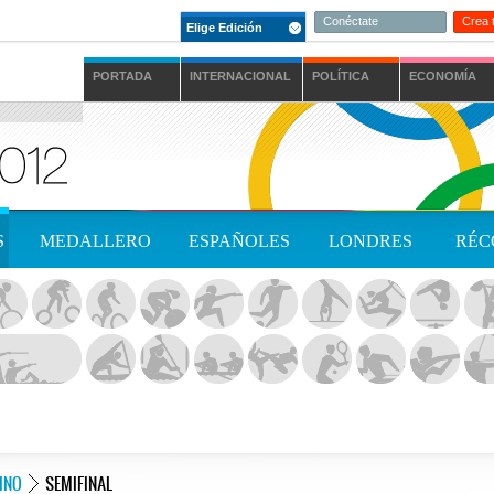
Conéctate
Crea 
Elige Edición
PORTADA
INTERNACIONAL
POLÍTICA
ECONOMÍA
S
MEDALLERO
ESPAÑOLES
LONDRES
RÉC
INO
SEMIFINAL