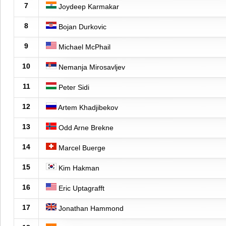
7
Joydeep Karmakar
8
Bojan Durkovic
9
Michael McPhail
10
Nemanja Mirosavljev
11
Peter Sidi
12
Artem Khadjibekov
13
Odd Arne Brekne
14
Marcel Buerge
15
Kim Hakman
16
Eric Uptagrafft
17
Jonathan Hammond