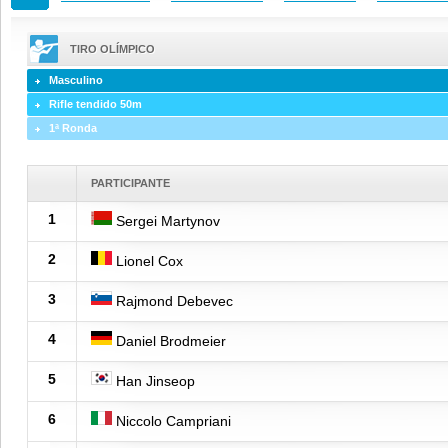
TIRO OLÍMPICO
Masculino
Rifle tendido 50m
1ª Ronda
PARTICIPANTE
1
Sergei Martynov
2
Lionel Cox
3
Rajmond Debevec
4
Daniel Brodmeier
5
Han Jinseop
6
Niccolo Campriani