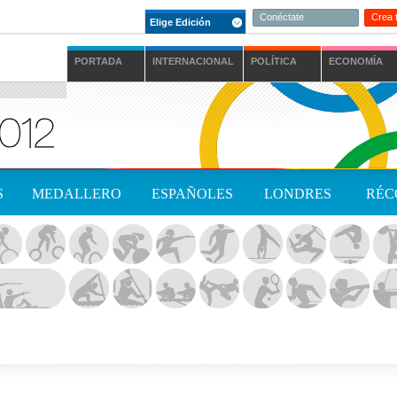
Conéctate
Crea 
Elige Edición
PORTADA
INTERNACIONAL
POLÍTICA
ECONOMÍA
S
MEDALLERO
ESPAÑOLES
LONDRES
RÉC