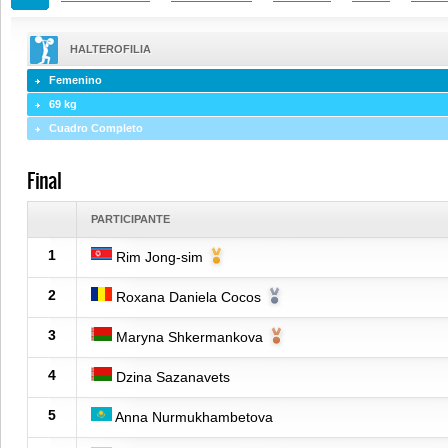
HALTEROFILIA
Femenino
69 kg
Cuadro Completo
Final
PARTICIPANTE
1
Rim Jong-sim
2
Roxana Daniela Cocos
3
Maryna Shkermankova
4
Dzina Sazanavets
5
Anna Nurmukhambetova