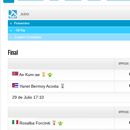
JUDO
Femenino
- 52 Kg
Cuadro Completo
Final
IPPON
An Kum-ae
Yanet Bermoy Acosta
29 de Julio
17:10
IPPON
Rosalba Forciniti