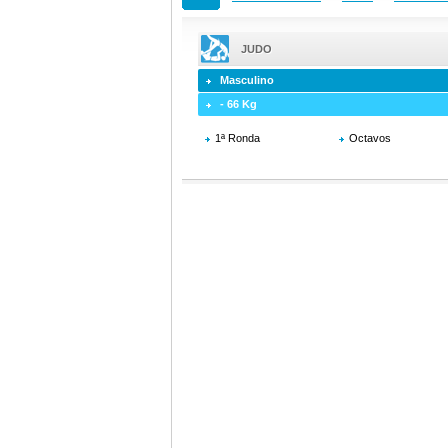
JUDO
Masculino
- 66 Kg
1ª Ronda
Octavos