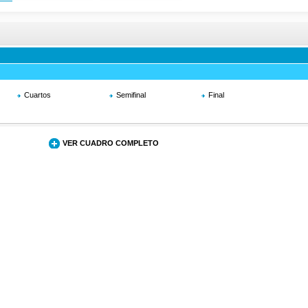
Cuartos
Semifinal
Final
VER CUADRO COMPLETO