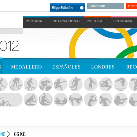
Conéctate
Crea 
Elige Edición
PORTADA
INTERNACIONAL
POLÍTICA
ECONOMÍA
S
MEDALLERO
ESPAÑOLES
LONDRES
RÉC
INO
- 66 KG