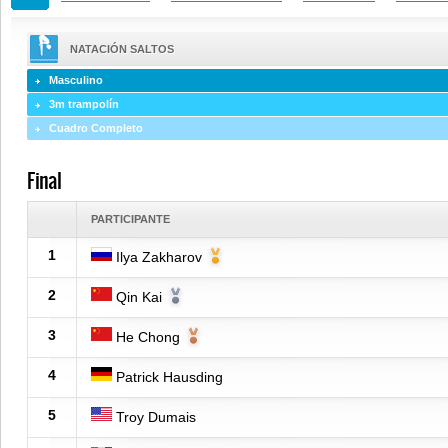
NATACIÓN SALTOS
Masculino
3m trampolín
Cuadro Completo
Final
PARTICIPANTE
1
Ilya Zakharov
2
Qin Kai
3
He Chong
4
Patrick Hausding
5
Troy Dumais