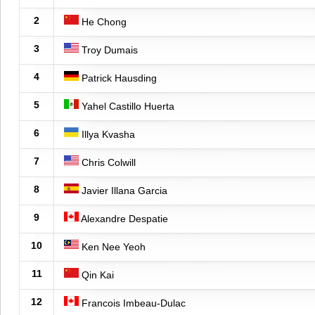
2
He Chong
3
Troy Dumais
4
Patrick Hausding
5
Yahel Castillo Huerta
6
Illya Kvasha
7
Chris Colwill
8
Javier Illana Garcia
9
Alexandre Despatie
10
Ken Nee Yeoh
11
Qin Kai
12
Francois Imbeau-Dulac