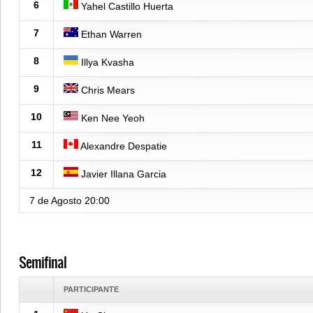
6
Yahel Castillo Huerta
7
Ethan Warren
8
Illya Kvasha
9
Chris Mears
10
Ken Nee Yeoh
11
Alexandre Despatie
12
Javier Illana Garcia
7 de Agosto
20:00
Semifinal
PARTICIPANTE