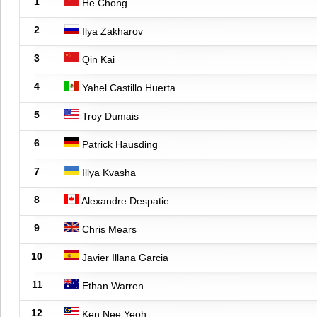
1
He Chong
2
Ilya Zakharov
3
Qin Kai
4
Yahel Castillo Huerta
5
Troy Dumais
6
Patrick Hausding
7
Illya Kvasha
8
Alexandre Despatie
9
Chris Mears
10
Javier Illana Garcia
11
Ethan Warren
12
Ken Nee Yeoh