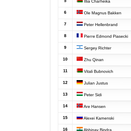
5
Illia Charheika
6
Ole Magnus Bakken
7
Peter Hellenbrand
8
Pierre Edmond Piasecki
9
Sergey Richter
10
Zhu Qinan
11
Vitali Bubnovich
12
Julian Justus
13
Peter Sidi
14
Are Hansen
15
Alexei Kamenski
16
Abhinav Bindra