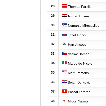
28
Thomas Farnik
29
Amgad Hosen
30
Nemanja Mirosavljev
31
Jozef Gonci
32
Han Jinseop
33
Vaclav Haman
34
Marco de Nicolo
35
Matt Emmons
36
Bojan Durkovic
37
Pascal Loretan
38
Midori Yajima