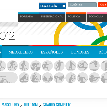
Conéctate
Crea 
Elige Edición
PORTADA
INTERNACIONAL
POLÍTICA
ECONOMÍA
S
MEDALLERO
ESPAÑOLES
LONDRES
RÉC
MASCULINO
RIFLE 10M
CUADRO COMPLETO