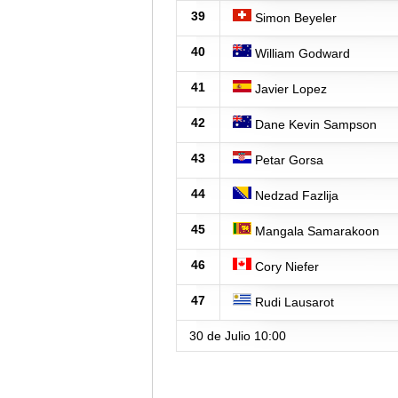
39
Simon Beyeler
40
William Godward
41
Javier Lopez
42
Dane Kevin Sampson
43
Petar Gorsa
44
Nedzad Fazlija
45
Mangala Samarakoon
46
Cory Niefer
47
Rudi Lausarot
30 de Julio
10:00