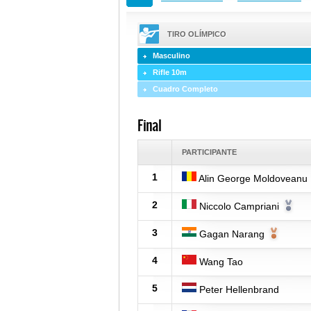
TIRO OLÍMPICO
Masculino
Rifle 10m
Cuadro Completo
Final
PARTICIPANTE
1
Alin George Moldoveanu
2
Niccolo Campriani
3
Gagan Narang
4
Wang Tao
5
Peter Hellenbrand