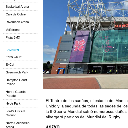
Basketball Arena
Caja de Cobre
Riverbank Arena
Velódromo
Pista BMX
LONDRES
Earls Court
ExCel
Greenwich Park
Hampton Court
Palace
Horse Guards
Parade
El Teatro de los sueños, el estadio del Manc
Hyde Park
Unido y la segunda de todas las sedes de lo
la II Guerra Mundial sufrió numerosos daños
Lord’s Cricket
Ground
albergará partidos del Mundial del Rugby.
North Greenwich
ANEXO
Arena