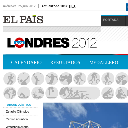
miércoles, 25 julio 2012
Actualizado 10:38
CET
PORTADA
CALENDARIO
RESULTADOS
MEDALLERO
PARQUE OLÍMPICO
Estadio Olímpico
Centro acuático
Waterpolo Arena