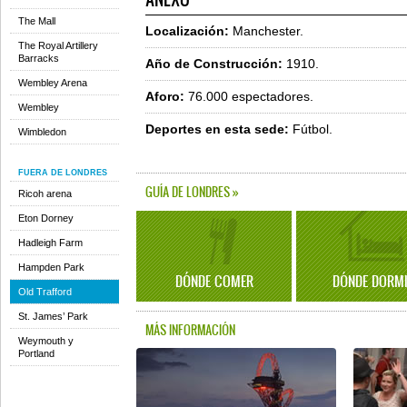
The Mall
Localización:
Manchester.
The Royal Artillery
Barracks
Año de Construcción:
1910.
Wembley Arena
Aforo:
76.000 espectadores.
Wembley
Deportes en esta sede:
Fútbol.
Wimbledon
FUERA DE LONDRES
GUÍA DE LONDRES »
Ricoh arena
Eton Dorney
Hadleigh Farm
Hampden Park
DÓNDE COMER
DÓNDE DORM
Old Trafford
St. James’ Park
MÁS INFORMACIÓN
Weymouth y
Portland